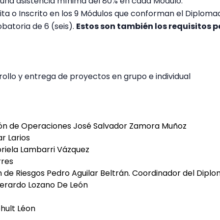
una asistencia mínima del 80% en cada Módulo.
ita o Inscrito en los 9 Módulos que conforman el Diplom
batoria de 6 (seis).
Estos son también los requisitos p
ollo y entrega de proyectos en grupo e individual
ción de Operaciones José Salvador Zamora Muñoz
r Larios
briela Lambarri Vázquez
rres
 de Riesgos Pedro Aguilar Beltrán. Coordinador del Dipl
Gerardo Lozano De León
ehult Léon